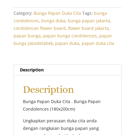
Cita:
Grand
Category:
Bunga Papan Duka Cita
Tags:
bunga
Deepest
condolences
,
bunga duka
,
bunga papan jakarta
,
Condolences
condolences flower board
,
flower board jakarta
,
2
papan bunga
,
papan bunga condolences
,
papan
quantity
bunga jabodetabek
,
papan duka
,
papan duka cita
Description
Description
Bunga Papan Duka Cita . Bunga Papan
Condolences (180x200cm)
Ungkapkan perasaan duka cita anda
dengan rangkaian bunga papan yang