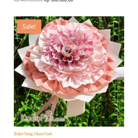
price
price
was:
is:
Rp 400.000,00.
Rp 300.000,00.
Sale!
Buket Uang : Glam Cash