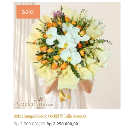
Sale!
Buket Bunga Majestic Orchid & Tulip Bouquet
Original
Current
Rp
2.500.000,00
Rp
2.250.000,00
price
price