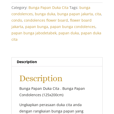
Cita:
Condolences
Category:
Bunga Papan Duka Cita
Tags:
bunga
4
condolences
,
bunga duka
,
bunga papan jakarta
,
cita
,
quantity
condo
,
condolences flower board
,
flower board
jakarta
,
papan bunga
,
papan bunga condolences
,
papan bunga jabodetabek
,
papan duka
,
papan duka
cita
Description
Description
Bunga Papan Duka Cita . Bunga Papan
Condolences (125x200cm)
Ungkapkan perasaan duka cita anda
dengan rangkaian bunga papan yang