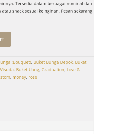
ainnya. Tersedia dalam berbagai nominal dan
 atau snack sesuai keinginan. Pesan sekarang
rt
Bunga (Bouquet)
,
Buket Bunga Depok
,
Buket
Wisuda
,
Buket Uang
,
Graduation
,
Love &
ustom
,
money
,
rose