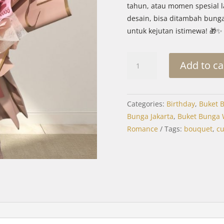
tahun, atau momen spesial l
desain, bisa ditambah bunga
untuk kejutan istimewa! 🎁✨
Buket
Add to ca
UangL:
Money
Bouquet
Categories:
Birthday
,
Buket 
Service
Bunga Jakarta
,
Buket Bunga 
quantity
Romance
Tags:
bouquet
,
c