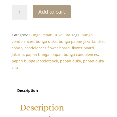
Papan
Add to cart
Bunga
Duka
Cita:
Duka
Category:
Bunga Papan Duka Cita
Tags:
bunga
Cita
condolences
,
bunga duka
,
bunga papan jakarta
,
cita
,
Deluxe
condo
,
condolences flower board
,
flower board
2
jakarta
,
papan bunga
,
papan bunga condolences
,
quantity
papan bunga jabodetabek
,
papan duka
,
papan duka
cita
Description
Description