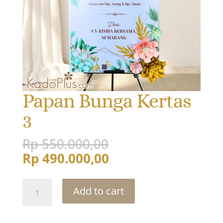
Papan Bunga Kertas
3
Original
Rp
550.000,00
price
Current
Rp
490.000,00
was:
price
Rp 550.000,00.
is:
Papan
Add to cart
Rp 490.000,00.
Bunga
Kertas
3