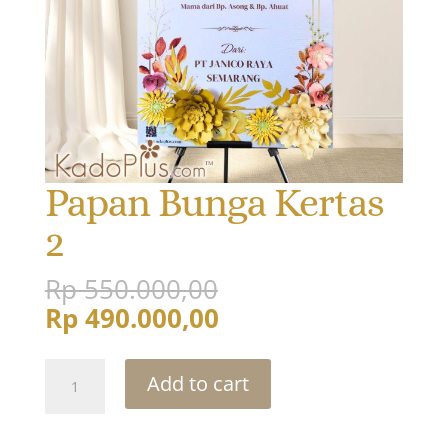
Papan Bunga Kertas
2
Original
Rp
550.000,00
price
Current
Rp
490.000,00
was:
price
Rp 550.000,00.
is:
Papan
Add to cart
Rp 490.000,00.
Bunga
Kertas
2