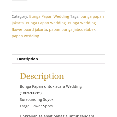
Grand
Happy
Wedding
Category:
Bunga Papan Wedding
Tags:
bunga papan
4
jakarta
,
Bunga Papan Wedding
,
Bunga Wedding
,
quantity
flower board jakarta
,
papan bunga jabodetabek
,
papan wedding
Description
Description
Bunga Papan untuk acara Wedding
(180x200cm)
Surrounding Suyok
Large Flower Spots
Ungkapan selamat bahagia untuk saudara,