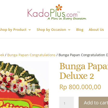
Shop by Product
Shop by Occasion
Blog
About Us
bek
/
Bunga Papan Congratulations
/ Bunga Papan Congratulation D
Bunga Papa
Deluxe 2
Rp
800.000,00
Bunga
Add to car
Papan