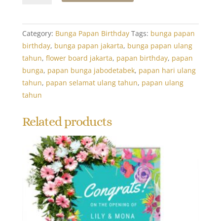
Ulang
Tahun:
Birthday
Category:
Bunga Papan Birthday
Tags:
bunga papan
Special
birthday
,
bunga papan jakarta
,
bunga papan ulang
2
tahun
,
flower board jakarta
,
papan birthday
,
papan
quantity
bunga
,
papan bunga jabodetabek
,
papan hari ulang
tahun
,
papan selamat ulang tahun
,
papan ulang
tahun
Related products