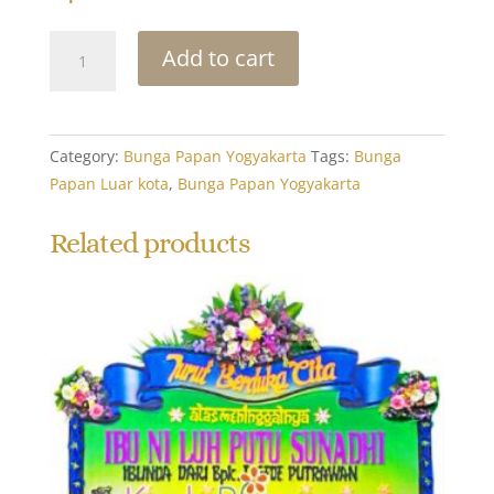
Bunga
Add to cart
Papan
Yogyakarta
–
Deluxe
Category:
Bunga Papan Yogyakarta
Tags:
Bunga
Sympathy
Papan Luar kota
,
Bunga Papan Yogyakarta
quantity
Related products