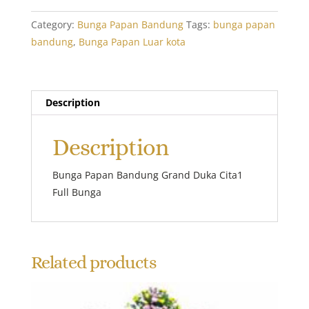
Grand
Duka
Category:
Bunga Papan Bandung
Tags:
bunga papan
Cita
bandung
,
Bunga Papan Luar kota
1
quantity
Description
Description
Bunga Papan Bandung Grand Duka Cita1
Full Bunga
Related products