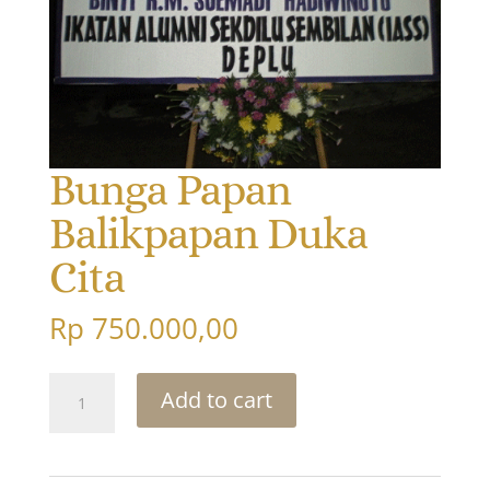
Bunga Papan
Balikpapan Duka
Cita
Rp
750.000,00
Bunga
Add to cart
Papan
Balikpapan
Duka