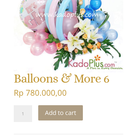
Balloons & More 6
Rp
780.000,00
Balloons
Add to cart
&
More
6