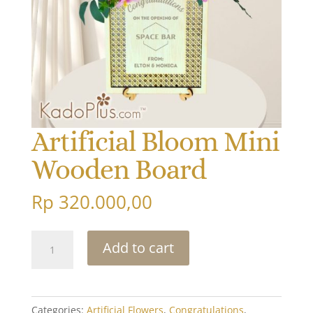
Artificial Bloom Mini
Wooden Board
Rp
320.000,00
Artificial
Add to cart
Bloom
Mini
Wooden
Board
Categories:
Artificial Flowers
,
Congratulations
,