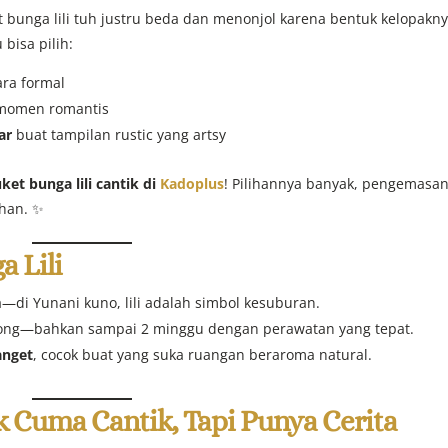
 bunga lili tuh justru beda dan menonjol karena bentuk kelopakn
bisa pilih:
ara formal
momen romantis
ar
buat tampilan rustic yang artsy
ket bunga lili cantik di
Kadoplus
! Pilihannya banyak, pengemasa
uhan. ✨
a Lili
di Yunani kuno, lili adalah simbol kesuburan.
tong—bahkan sampai 2 minggu dengan perawatan yang tepat.
anget
, cocok buat yang suka ruangan beraroma natural.
ak Cuma Cantik, Tapi Punya Cerita