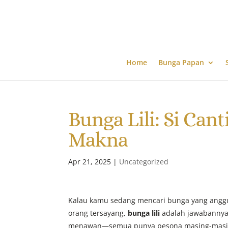
Home
Bunga Papan
Bunga Lili: Si Can
Makna
Apr 21, 2025
|
Uncategorized
Kalau kamu sedang mencari bunga yang anggu
orang tersayang,
bunga lili
adalah jawabannya. 
menawan—semua punya pesona masing-masing. 